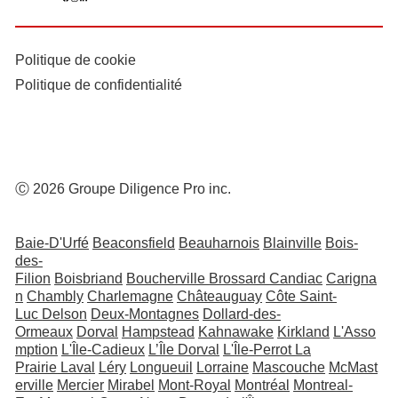
Politique de cookie
Politique de confidentialité
Ⓒ 2026 Groupe Diligence Pro inc.
Baie-D'Urfé
Beaconsfield
Beauharnois
Blainville
Bois-
des-
Filion
Boisbriand
Boucherville
Brossard
Candiac
Carigna
n
Chambly
Charlemagne
Châteauguay
Côte Saint-
Luc
Delson
Deux-Montagnes
Dollard-des-
Ormeaux
Dorval
Hampstead
Kahnawake
Kirkland
L'Asso
mption
L'Île-Cadieux
L’Île Dorval
L'Île-Perrot
La
Prairie
Laval
Léry
Longueuil
Lorraine
Mascouche
McMast
erville
Mercier
Mirabel
Mont-Royal
Montréal
Montreal-