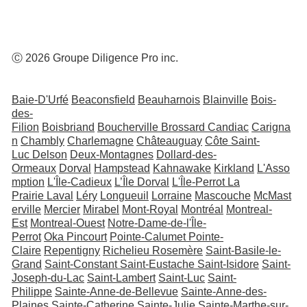
Ⓒ 2026 Groupe Diligence Pro inc.
Baie-D'Urfé
Beaconsfield
Beauharnois
Blainville
Bois-
des-
Filion
Boisbriand
Boucherville
Brossard
Candiac
Carigna
n
Chambly
Charlemagne
Châteauguay
Côte Saint-
Luc
Delson
Deux-Montagnes
Dollard-des-
Ormeaux
Dorval
Hampstead
Kahnawake
Kirkland
L'Asso
mption
L'Île-Cadieux
L’Île Dorval
L'Île-Perrot
La
Prairie
Laval
Léry
Longueuil
Lorraine
Mascouche
McMast
erville
Mercier
Mirabel
Mont-Royal
Montréal
Montreal-
Est
Montreal-Ouest
Notre-Dame-de-l'Île-
Perrot
Oka
Pincourt
Pointe-Calumet
Pointe-
Claire
Repentigny
Richelieu
Rosemère
Saint-Basile-le-
Grand
Saint-Constant
Saint-Eustache
Saint-Isidore
Saint-
Joseph-du-Lac
Saint-Lambert
Saint-Luc
Saint-
Philippe
Sainte-Anne-de-Bellevue
Sainte-Anne-des-
Plaines
Sainte-Catherine
Sainte-Julie
Sainte-Marthe-sur-