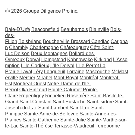
Ⓒ 2026 Groupe Diligence Pro inc.
Baie-D'Urfé
Beaconsfield
Beauharnois
Blainville
Bois-
des-
Filion
Boisbriand
Boucherville
Brossard
Candiac
Carigna
n
Chambly
Charlemagne
Châteauguay
Côte Saint-
Luc
Delson
Deux-Montagnes
Dollard-des-
Ormeaux
Dorval
Hampstead
Kahnawake
Kirkland
L'Asso
mption
L'Île-Cadieux
L’Île Dorval
L'Île-Perrot
La
Prairie
Laval
Léry
Longueuil
Lorraine
Mascouche
McMast
erville
Mercier
Mirabel
Mont-Royal
Montréal
Montreal-
Est
Montreal-Ouest
Notre-Dame-de-l'Île-
Perrot
Oka
Pincourt
Pointe-Calumet
Pointe-
Claire
Repentigny
Richelieu
Rosemère
Saint-Basile-le-
Grand
Saint-Constant
Saint-Eustache
Saint-Isidore
Saint-
Joseph-du-Lac
Saint-Lambert
Saint-Luc
Saint-
Philippe
Sainte-Anne-de-Bellevue
Sainte-Anne-des-
Plaines
Sainte-Catherine
Sainte-Julie
Sainte-Marthe-sur-
le-Lac
Sainte-Thérèse
Terrasse-Vaudreuil
Terrebonne