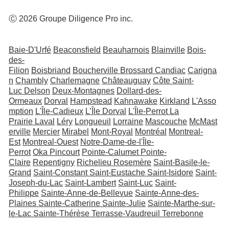
Ⓒ 2026 Groupe Diligence Pro inc.
Baie-D'Urfé
Beaconsfield
Beauharnois
Blainville
Bois-
des-
Filion
Boisbriand
Boucherville
Brossard
Candiac
Carigna
n
Chambly
Charlemagne
Châteauguay
Côte Saint-
Luc
Delson
Deux-Montagnes
Dollard-des-
Ormeaux
Dorval
Hampstead
Kahnawake
Kirkland
L'Asso
mption
L'Île-Cadieux
L’Île Dorval
L'Île-Perrot
La
Prairie
Laval
Léry
Longueuil
Lorraine
Mascouche
McMast
erville
Mercier
Mirabel
Mont-Royal
Montréal
Montreal-
Est
Montreal-Ouest
Notre-Dame-de-l'Île-
Perrot
Oka
Pincourt
Pointe-Calumet
Pointe-
Claire
Repentigny
Richelieu
Rosemère
Saint-Basile-le-
Grand
Saint-Constant
Saint-Eustache
Saint-Isidore
Saint-
Joseph-du-Lac
Saint-Lambert
Saint-Luc
Saint-
Philippe
Sainte-Anne-de-Bellevue
Sainte-Anne-des-
Plaines
Sainte-Catherine
Sainte-Julie
Sainte-Marthe-sur-
le-Lac
Sainte-Thérèse
Terrasse-Vaudreuil
Terrebonne