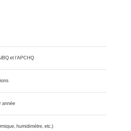
AIBQ et l'APCHQ
ions
r année
rmique, humidimètre, etc.)