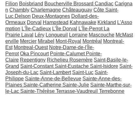
Filion
Boisbriand
Boucherville
Brossard
Candiac
Carigna
n
Chambly
Charlemagne
Châteauguay
Côte Saint-
Luc
Delson
Deux-Montagnes
Dollard-des-
Ormeaux
Dorval
Hampstead
Kahnawake
Kirkland
L'Asso
mption
L'Île-Cadieux
L’Île Dorval
L'Île-Perrot
La
Prairie
Laval
Léry
Longueuil
Lorraine
Mascouche
McMast
erville
Mercier
Mirabel
Mont-Royal
Montréal
Montreal-
Est
Montreal-Ouest
Notre-Dame-de-l'Île-
Perrot
Oka
Pincourt
Pointe-Calumet
Pointe-
Claire
Repentigny
Richelieu
Rosemère
Saint-Basile-le-
Grand
Saint-Constant
Saint-Eustache
Saint-Isidore
Saint-
Joseph-du-Lac
Saint-Lambert
Saint-Luc
Saint-
Philippe
Sainte-Anne-de-Bellevue
Sainte-Anne-des-
Plaines
Sainte-Catherine
Sainte-Julie
Sainte-Marthe-sur-
le-Lac
Sainte-Thérèse
Terrasse-Vaudreuil
Terrebonne