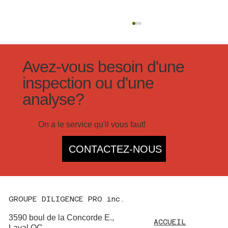
Avez-vous besoin d'une
inspection ou d'une
analyse?
On a le service qu'il vous faut!
Pourquoi faire affaire avec un inspecteur
CONTACTEZ-NOUS
en bâtiment pour l'achat d'une maison?
GROUPE DILIGENCE PRO inc.
3590 boul de la Concorde E.,
ACCUEIL
Laval QC