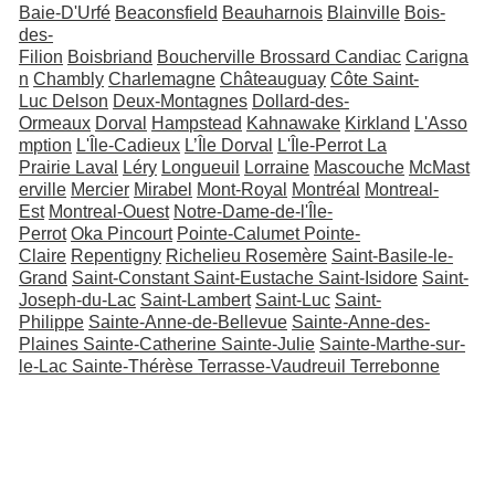
Baie-D'Urfé
Beaconsfield
Beauharnois
Blainville
Bois-
des-
Filion
Boisbriand
Boucherville
Brossard
Candiac
Carigna
n
Chambly
Charlemagne
Châteauguay
Côte Saint-
Luc
Delson
Deux-Montagnes
Dollard-des-
Ormeaux
Dorval
Hampstead
Kahnawake
Kirkland
L'Asso
mption
L'Île-Cadieux
L’Île Dorval
L'Île-Perrot
La
Prairie
Laval
Léry
Longueuil
Lorraine
Mascouche
McMast
erville
Mercier
Mirabel
Mont-Royal
Montréal
Montreal-
Est
Montreal-Ouest
Notre-Dame-de-l'Île-
Perrot
Oka
Pincourt
Pointe-Calumet
Pointe-
Claire
Repentigny
Richelieu
Rosemère
Saint-Basile-le-
Grand
Saint-Constant
Saint-Eustache
Saint-Isidore
Saint-
Joseph-du-Lac
Saint-Lambert
Saint-Luc
Saint-
Philippe
Sainte-Anne-de-Bellevue
Sainte-Anne-des-
Plaines
Sainte-Catherine
Sainte-Julie
Sainte-Marthe-sur-
le-Lac
Sainte-Thérèse
Terrasse-Vaudreuil
Terrebonne